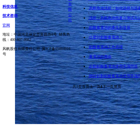
有
科技信息
·
风帆电池浅析：如何选择与设
限
公
技术咨询
·
浅析：风帆电池电量点测试方
司
官网
·
鉛酸蓄電池的產生和發展
地址：中国河北保定市富昌路8号 销售热
·
什麼叫鉛酸蓄電池？
线：400-807-9982
·
鉛酸蓄電池工作原理
风帆股份有限责任公司 冀ICP备05004916
号
·
蓄電池的壽命
·
起動鉛酸蓄電池使用常識問答
·
關於起動鉛酸蓄電池使用常識
共
1
页
首页
上一页
1
下一页
尾页