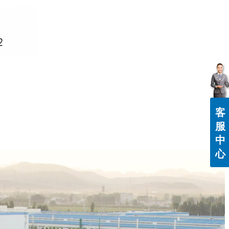
客
服
中
心