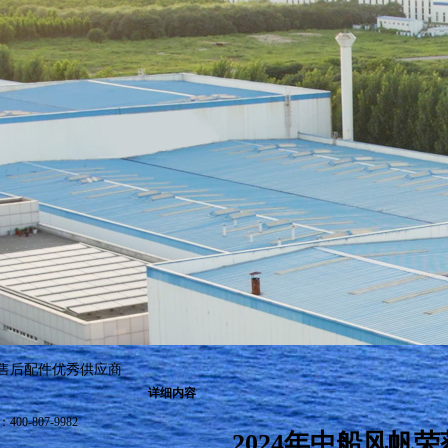
团售后配件优秀供应商
详细内容
-807-9982
2024年中船风帆