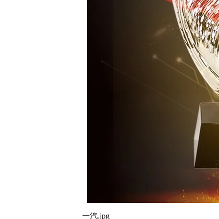
一汽.jpg