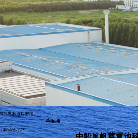
025專案過程審核
详细内容
-807-9982
中船風帆蓄電池科