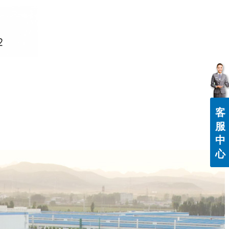
客
服
中
心