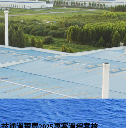
技通過寶馬2025專案過程審核