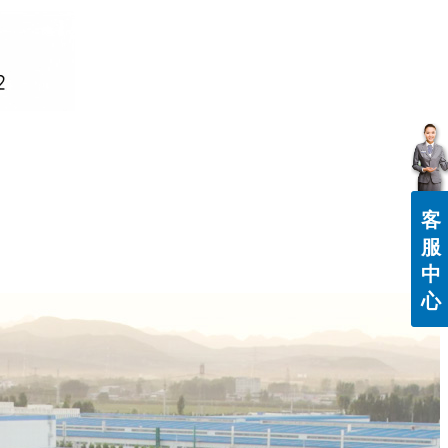
客
服
中
心