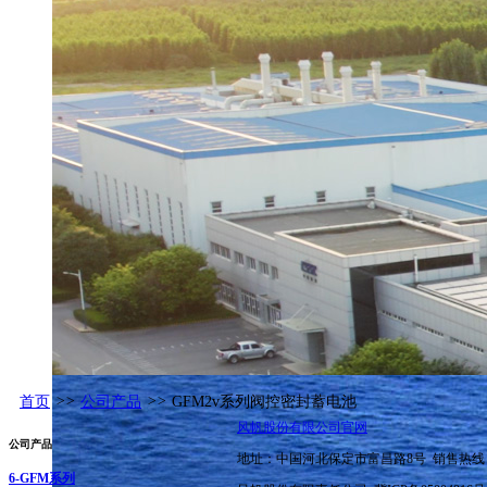
首页
>>
公司产品
>>
GFM2v系列阀控密封蓄电池
风帆股份有限公司官网
公司产品
地址：中国河北保定市富昌路8号 销售热线：400
6-GFM系列