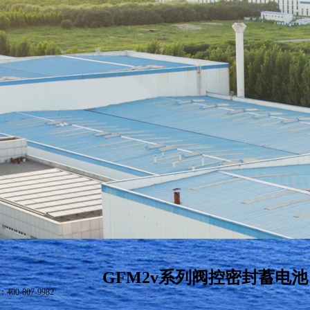
GFM2v系列阀控密封蓄电池
-807-9982