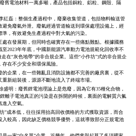
理廢舊電池材料一萬多噸，產品包括銅粒、鋁粒、鋼殼、隔
 李紅磊：整個生產過程中，廢棄收集管道，包括物料輸送管
效避免廢氣外泄。廢氣經過管道輸送到環保處理設備上，經
標準，有效避免生產過程中對大氣的污染。
正處在發展期，但同時也確實存在一些痛點難點。根據國務
至2023年年底，中國新能源汽車動力電池規範化回收率不
遊走在“灰色地帶”的非合規企業。這些“小作坊”式的非合規企
，存在不少安全和環保風險。
發的企業，在一些雜亂且消防設施都不完善的廠房裏，從不
又重新組裝後，源源不斷地流入了終端市場。
徐盛明：廢舊鋰電池理論上是危廢，因為它有35種化合物，
。鋰離子電池真正的污染是在拆開的時候，裏面的電解質六氟
氫進入空氣。
作坊”成本低，往往採用抬高回收價格的方式獲取資源，而合
投入較高，因此缺乏價格競爭優勢，這就導致部分正規電池
。
公司是一家“白名單”企業。近幾年，他們參與起草了多項國家