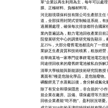
單”企業以再生利用為主，每年可以處
膜、正極材料、負極材料等。
河北順境環保科技有限公司生產部主任
道，全部採用封閉式管制輸送系統，有
過層層處理，確保每次排放都符合國家
業內普遍認為，動力電池回收產業目前
院發展研究中心的調查研究報告顯示，截
足25%，大部分廢舊電池都流向了一些
業缺乏生產資質和技術積累，粗放經營
在華南某地一家專門從事鋰電池電芯批
同途徑回收來的廢舊鋰電池被私自拆解
清華大學核能與新能源技術研究院教授 
裏面有7種是危險化學品，是危險廢物
磷酸鋰見了水蒸氣以後，會分解成氟化
除了有安全和環保隱患，非合規的“小
規企業在廠房、設備、環保處理等方面
回收企業產能“吃不飽”、盈利狀況堪憂
成立於2016年的天津巴特瑞科技有限