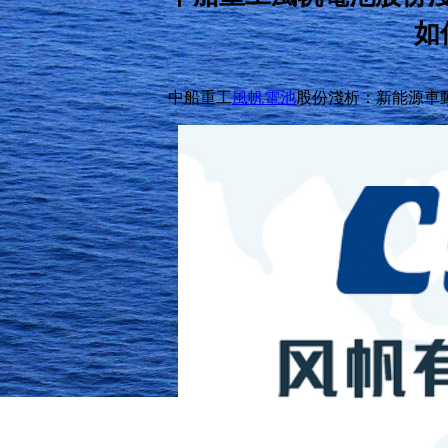
如
中船重工
風帆電池
股份淺析：新能源車動