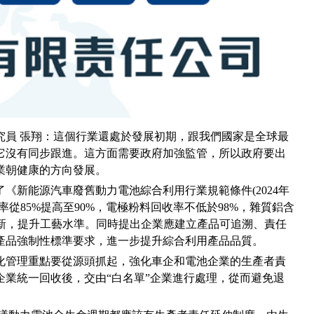
究員 張翔：這個行業還處於發展初期，跟我們國家是全球最
它沒有同步跟進。這方面需要政府加強監管，所以政府要出
業朝健康的方向發展。
佈了《新能源汽車廢舊動力電池綜合利用行業規範條件(2024年
從85%提高至90%，電極粉料回收率不低於98%，雜質鋁含
創新，提升工藝水準。同時提出企業應建立產品可追溯、責任
產品強制性標準要求，進一步提升綜合利用產品品質。
化管理重點要從源頭抓起，強化車企和電池企業的生產者責
企業統一回收後，交由“白名單”企業進行處理，從而避免退