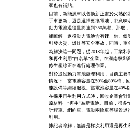
家也有補貼。
目前，新能源車以舊換新正處於火熱的
手車更新，還是選擇更換電池，都意味著
動力電池退役量將達到350萬噸。那麼
據瞭解，退役動力電池含有鋰、鈷、鎳
引發火災、爆炸等安全事故，同時，重
為解決這一問題，從2018年起，工業和
和再生利用“白名單”企業。在湖南寧鄉
條生產線正在進行處理作業。
對於退役動力電池處理利用，目前主要
情況下，當電池容量在50%至80%時
能設備等繼續服役。當電池容量在40%
在採用再生利用方式時，回收企業會對
原材料，“再生”為新電池。目前，很多
計程車、網約車、電動兩輪車等場景退
利用。
據記者瞭解，無論是梯次利用還是再生