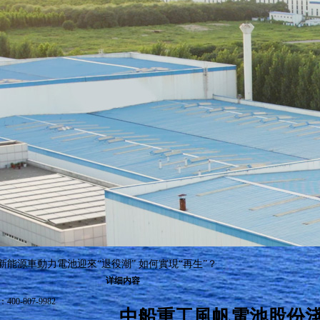
能源車動力電池迎來“退役潮” 如何實現“再生”？
详细内容
-807-9982
中船重工風帆電池股份淺