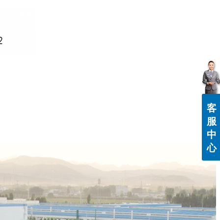
客
服
中
心