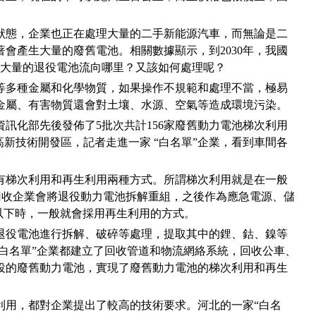
狀態，企業也正在處理大量的二手新能源汽車，而無論是二
會產生大量的廢舊電池。相關數據顯示，到2030年，我國
，大量的退役電池流向哪里？又該如何處理呢？
等多種金屬和化學物質，如果操作不規範和處理不當，極易
金屬、有害物質還會對土壤、水源、空氣等造成環境污染。
資訊化部先後發佈了5批次共計156家廢舊動力電池梯次利用
高新技術開發區，記者走進一家 “白名單”企業，看到車間各
有梯次利用和再生利用兩種方式。所謂梯次利用就是在一般
，回收企業會將退役動力電池拆解重組，之後作為應急電源、儲
以下時，一般就會採用再生利用的方式。
退役電池進行拆解、破碎等處理，提取其中的鋰、鈷、鎳等
“白名單”企業都建立了回收管道和物流網絡系統，回收公車、
役的廢舊動力電池，實現了廢舊動力電池的梯次利用和再生
利用，都對企業提出了較高的技術要求。河北的一家“白名