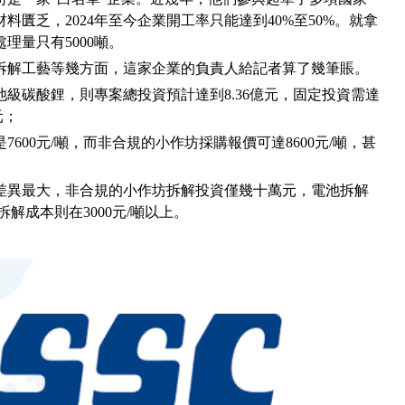
匱乏，2024年至今企業開工率只能達到40%至50%。就拿
理量只有5000噸。
拆解工藝等幾方面，這家企業的負責人給記者算了幾筆賬。
池級碳酸鋰，則專案總投資預計達到8.36億元，固定投資需達
元；
600元/噸，而非合規的小作坊採購報價可達8600元/噸，甚
差異最大，非合規的小作坊拆解投資僅幾十萬元，電池拆解
拆解成本則在3000元/噸以上。