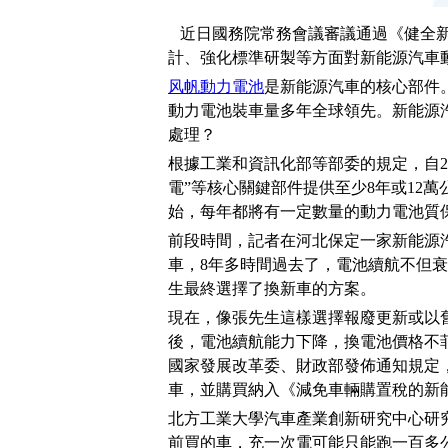
近日國務院常務會議審議通過《健全新
計、強化標準研製等方面對新能源汽車
风帆動力電池
是新能源汽車的核心部件。
動力電池裝車量多年全球領先。新能源
處理？
根據工業和資訊化部等部委的規定，自2
電”等核心關鍵部件提供至少8年或12
始，每年都將有一定數量的動力電池質
前段時間，記者在河北保定一家新能源汽
車，8年多時間過去了，電池續航不但
生最終選擇了換新車的方案。
現在，像張先生這樣選擇報廢更新或以
後，電池續航能力下降，換電池價格不菲
國家發展改革委、財政部發佈通知規定，個
車，並購買納入《減免車輛購置稅的新
北方工業大學汽車產業創新研究中心研究
前買的車，充一次電可能只能跑一百多