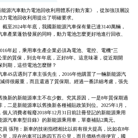
能源汽車動力電池回收利用體系行動方案》，從加強頂層設
動力電池回收利用提出了明確要求。
截至2024年年底，我國新能源汽車保有量已達3140萬輛，
汽車產業蓬勃發展的同時，動力電池怎麼更好地進行回收、
016年起，乘用車生產企業必須為電池、電控、電機“三
萬公里的質保，到去年年底，正好8年。這意味著，從近期開
保到期，這些電池怎麼辦？
車4S店遇到了車主張先生，2016年他購置了一輛新能源汽
衰減得很嚴重，而且還過了質保期。經過一番詳細考慮，張先
舊換新的新能源車主不在少數。究其原因，一是8年質保期過
，二是新能源車以舊換新各種補貼政策到位。2025年1月，
人消費者報廢2018年12月31日前註冊登記的新能源乘用
能源汽車車型目錄》的新能源乘用車，單臺補貼2萬元。
員 張翔：新車的技術指標相比以前有很大提高，比如在8年
公里，現在的車可以跑四五百公里，而且價格也很便宜，國