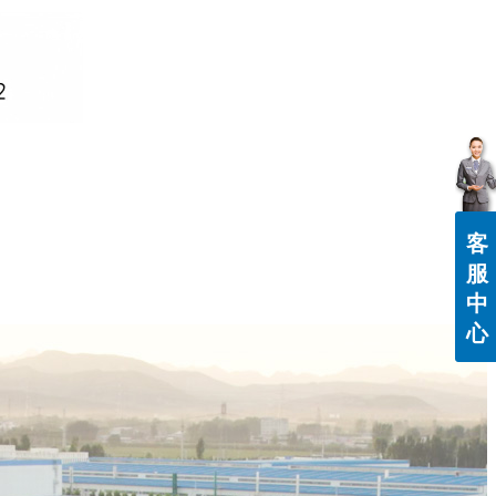
客
服
中
心